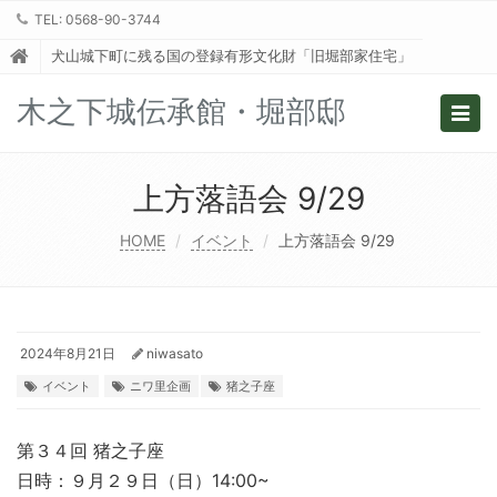
TEL: 0568-90-3744
犬山城下町に残る国の登録有形文化財「旧堀部家住宅」
木之下城伝承館・堀部邸
Togg
navig
上方落語会 9/29
HOME
イベント
上方落語会 9/29
2024年8月21日
niwasato
イベント
ニワ里企画
猪之子座
第３４回 猪之子座
日時：９月２９日（日）14:00~