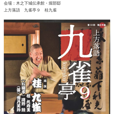
会場：木之下城伝承館・堀部邸
上方落語 九雀亭９ 桂九雀