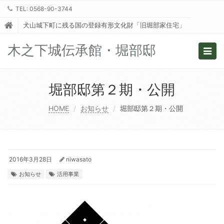
TEL: 0568-90-3744
犬山城下町に残る国の登録有形文化財「旧堀部家住宅」
木之下城伝承館・堀部邸
Togg
navig
堀部邸第２期・公開
HOME
お知らせ
堀部邸第２期・公開
2016年3月28日
niwasato
お知らせ
活用事業