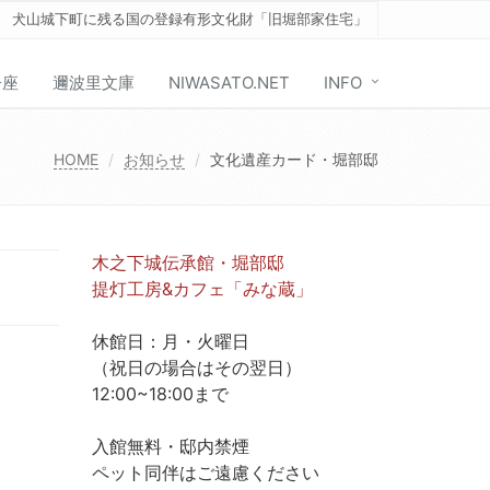
犬山城下町に残る国の登録有形文化財「旧堀部家住宅」
子座
邇波里文庫
NIWASATO.NET
INFO
HOME
お知らせ
文化遺産カード・堀部邸
木之下城伝承館・堀部邸
提灯工房&カフェ「みな蔵」
休館日：月・火曜日
（祝日の場合はその翌日）
12:00~18:00まで
入館無料・邸内禁煙
ペット同伴はご遠慮ください