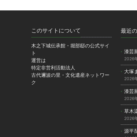
このサイトについて
最近
木之下城伝承館・堀部邸の公式サイ
漆芸
ト
2026
運営は
特定非営利活動法人
大塚ま
古代邇波の里・文化遺産ネットワー
2026
ク
漆芸展
2026
草木染
2026
源平琵