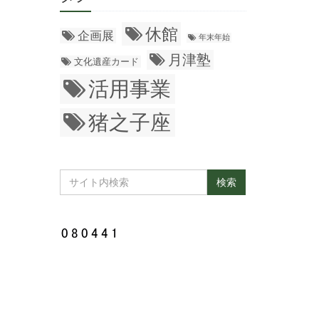
休館
企画展
年末年始
月津塾
文化遺産カード
活用事業
猪之子座