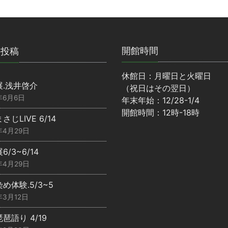
開館時間
の投稿
休館日：月曜日と火曜日
展.浅井啓介
（祝日はその翌日）
年6月6日
年末年始：12/28-1/4
開館時間：12時-18時
さじLIVE 6/14
年4月29日
6/3~6/14
年4月29日
め体験.5/3~5
年3月12日
琶語り 4/19