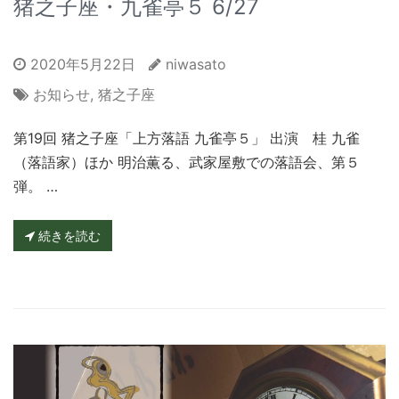
猪之子座・九雀亭５ 6/27
2020年5月22日
niwasato
お知らせ
,
猪之子座
第19回 猪之子座「上方落語 九雀亭５」 出演 桂 九雀
（落語家）ほか 明治薫る、武家屋敷での落語会、第５
弾。 …
続きを読む