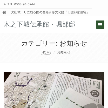
TEL: 0568-90-3744
犬山城下町に残る国の登録有形文化財「旧堀部家住宅」
木之下城伝承館・堀部邸
Togg
navig
カテゴリー: お知らせ
HOME
お知らせ